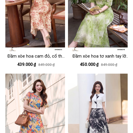
Đầm xòe hoa cam đỏ, cổ thắt
Đầm xòe hoa tơ xanh tay lỡ
nơ tay lỡ
cổ thuyền đính hoa
439.000 ₫
450.000 ₫
849.000 ₫
849.000 ₫