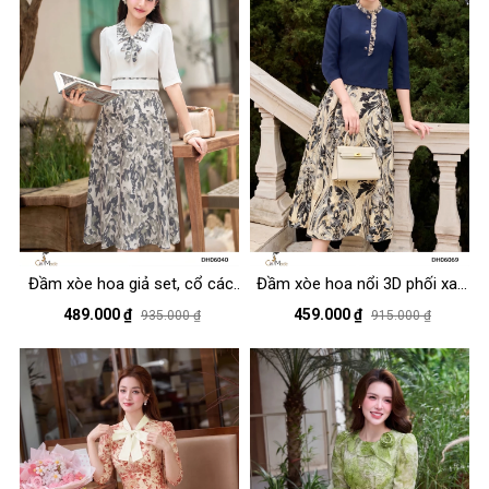
Đầm xòe hoa giả set, cổ cách
Đầm xòe hoa nổi 3D phối xanh
điệu nơ tay lỡ
đen cổ nhún bèo , tay lỡ
489.000 ₫
459.000 ₫
935.000 ₫
915.000 ₫