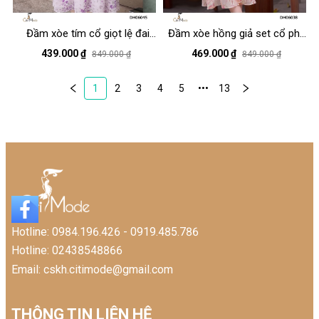
Đầm xòe tím cổ giọt lệ đai
Đầm xòe hồng giả set cổ phối
thắt eo
vạt cách điệu
439.000 ₫
469.000 ₫
849.000 ₫
849.000 ₫
1
2
3
4
5
•••
13
Hotline: 0984.196.426 - 0919.485.786
Hotline: 02438548866
Email: cskh.citimode@gmail.com
THÔNG TIN LIÊN HỆ