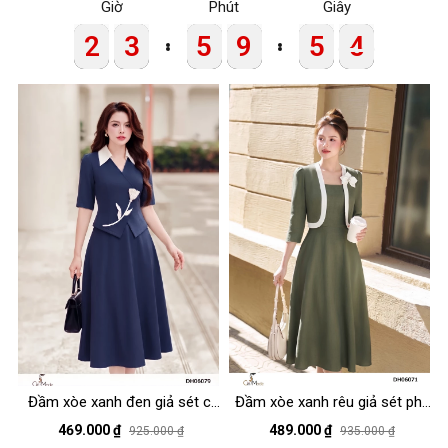
Giờ
Phút
Giây
2
2
2
2
3
3
3
3
5
5
5
5
9
9
9
9
5
5
5
5
4
4
4
4
Đầm xòe xanh đen giả sét cổ
Đầm xòe xanh rêu giả sét phối
V đức đính hoa eo, tay lỡ
viền nơ vai tay lỡ
469.000 ₫
489.000 ₫
925.000 ₫
935.000 ₫