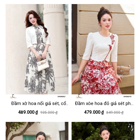
Đầm xờ hoa nổi giả sét, cổ
Đầm xòe hoa đỏ giả sét phối
thắt nơ lệch tay lỡ
trắng tay lỡ, đính hoa
489.000 ₫
479.000 ₫
935.000 ₫
849.000 ₫