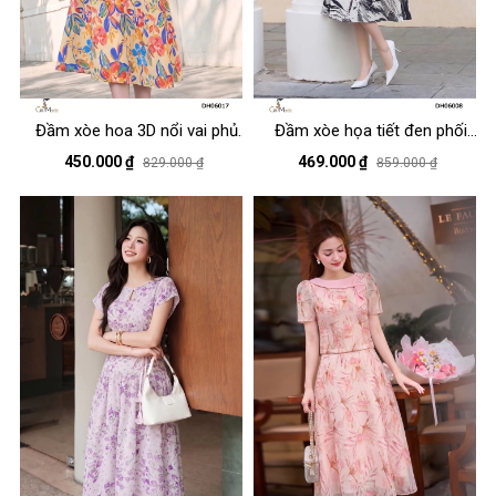
Đầm xòe hoa 3D nổi vai phủ
Đầm xòe họa tiết đen phối
cổ tròn
trắng cổ tròn tay ngắn
450.000 ₫
469.000 ₫
829.000 ₫
859.000 ₫