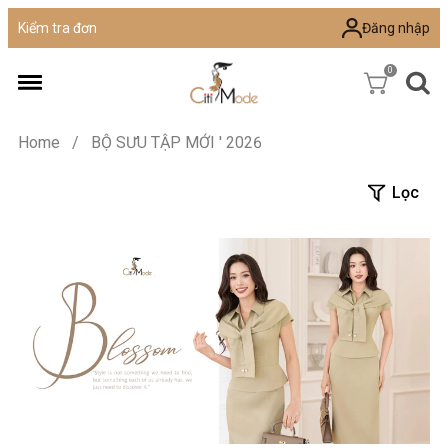
Đăng nhập
Kiểm tra đơn
0
Home
/
BỘ SƯU TẬP MỚI ' 2026
Lọc