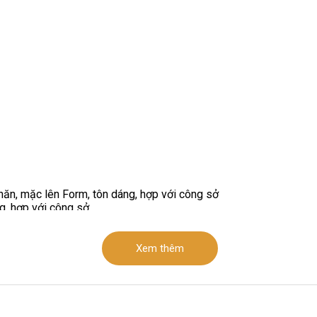
ăn, mặc lên Form, tôn dáng, hợp với công sở
g, hợp với công sở
Xem thêm
e khuyết điểm tốt
ùy size
ũng như dạo phố