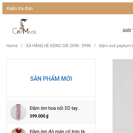
Kiểm tra đơn
GIỚI
Home
/
XẢ HÀNG HÈ ĐỒNG GIÁ 299K- 399K
/
Đầm xoè peplum h
SẢN PHẨM MỚI
Đầm ôm hoa nổi 3D tay
ngắn cổ đức
399.000 ₫
Đầm ôm đỏ mận cổ tròn tà