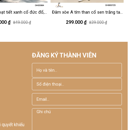
t tiết xanh cổ đức đổ,
Đâm xòe A tím than cổ sen trắng tay
Đ
đính hoa eo
lỡ
000 ₫
299.000 ₫
849.000 ₫
839.000 ₫
Mode Việt Nam
ĐĂNG KÝ THÀNH VIÊN
i quyết khiếu