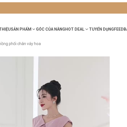
 THIỆU
SẢN PHẨM
GÓC CỦA NÀNG
HOT DEAL
TUYỂN DỤNG
FEEDB
ồng phối chân váy hoa