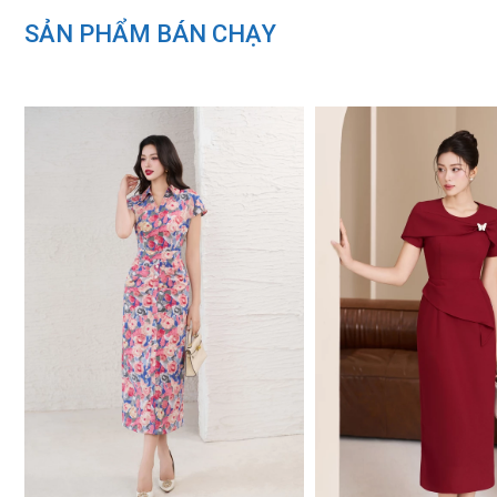
SẢN PHẨM BÁN CHẠY
Thông số sản phẩm
(Vai)*(Ngực)*(Eo) cm
Size S: 37*85*66
Size M: 38*88*71
Size L: 39*92*76
Size XL: 40*96*80
Thông số người mẫu
Chiều cao 1m65
Cân nặng: 48kg
Vòng 1: 85 cm
Vòng 2: 61 cm
Vòng 3: 89 cm
Mặc size S
Hướng dẫn giặt là
Giặt tay hoặc giặt máy ở chế độ giặt nh