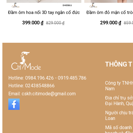
Giặt nước lạnh
Giặt với sản phẩm cùng màu
Đầm ôm hoa nổi 3D tay ngắn cổ đức
Đầm ôm đỏ mận cổ tròn
Lộn trái khi giặt
Không tẩy
điệu
399.000 ₫
299.000 ₫
829.000 ₫
859.
Phơi trong bóng mát
Video sản phẩm
Tổ chức chịu trách nhiệm về
THÔNG TI
Xuất xứ: Việt Nam
Hotline: 0984.196.426 - 0919.485.786
Công ty TNHH
Hotline: 02438548866
Nam
Email: cskh.citimode@gmail.com
Địa chỉ trụ s
Đại Hành, Quậ
Người chịu tr
Loan
Mã số doanh