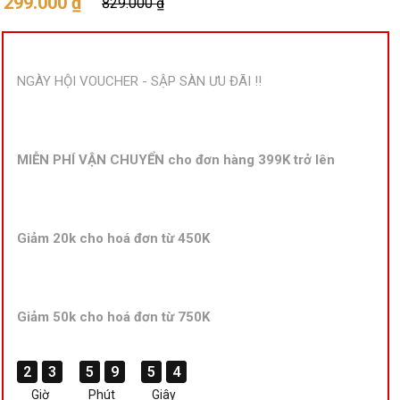
299.000 ₫
829.000 ₫
NGÀY HỘI VOUCHER - SẬP SÀN ƯU ĐÃI !!
MIỄN PHÍ VẬN CHUYỂN cho đơn hàng 399K trở lên
Giảm 20k cho hoá đơn từ 450K
Giảm 50k cho hoá đơn từ 750K
2
2
2
2
3
3
3
3
5
5
5
5
9
9
9
9
5
5
5
5
3
3
3
3
Giờ
Phút
Giây