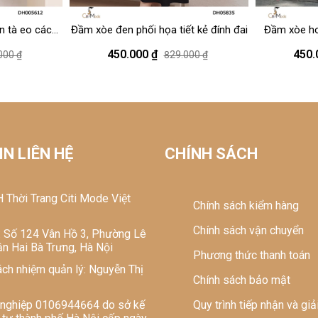
 tà eo cách
Đầm xòe đen phối họa tiết kẻ đính đai
Đầm xòe hoạ
450.000 ₫
450.
000 ₫
829.000 ₫
 hàng hóa: Công ty TNHH thời trang Citi 
N LIÊN HỆ
CHÍNH SÁCH
 Thời Trang Citi Mode Việt
Chính sách kiểm hàng
Chính sách vận chuyển
ở: Số 124 Vân Hồ 3, Phường Lê
n Hai Bà Trưng, Hà Nội
Phương thức thanh toán
ách nhiệm quản lý: Nguyễn Thị
Chính sách bảo mật
 nghiệp 0106944664 do sở kế
Quy trình tiếp nhận và giả