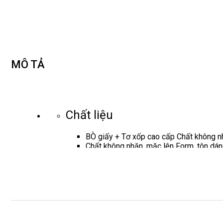
MÔ TẢ
Chất liệu
BÒ giấy + Tơ xốp cao cấp Chất không nh
Chất không nhăn, mặc lên Form, tôn dán
2 lớp thân dưới
Thế mạnh sản phẩm
Thiết kế đầm xoè, đường eo trên rốn, ch
Đầm k
hóa sau tiện lợi, dài 100-105cm t
Phù hợp môi trường công sở, đi chơi c