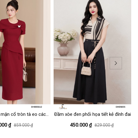
mận cổ tròn tà eo cách
Đầm xòe đen phối họa tiết kẻ đính đai
điệu
000 ₫
450.000 ₫
859.000 ₫
829.000 ₫