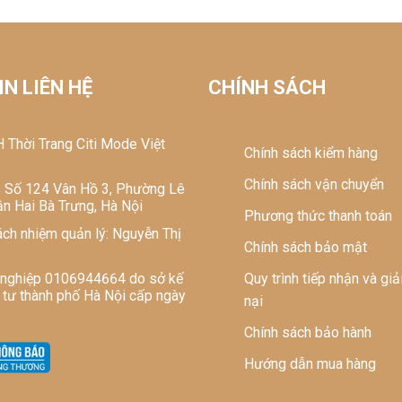
 hàng hóa: Công ty TNHH thời trang Citi 
N LIÊN HỆ
CHÍNH SÁCH
 Thời Trang Citi Mode Việt
Chính sách kiểm hàng
Chính sách vận chuyển
ở: Số 124 Vân Hồ 3, Phường Lê
n Hai Bà Trưng, Hà Nội
Phương thức thanh toán
ách nhiệm quản lý: Nguyễn Thị
Chính sách bảo mật
 nghiệp 0106944664 do sở kế
Quy trình tiếp nhận và giả
 tư thành phố Hà Nội cấp ngày
nại
Chính sách bảo hành
Hướng dẫn mua hàng