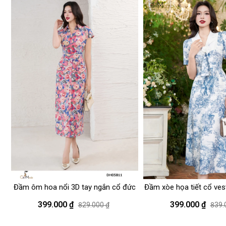
Size L: 39*92*76
Size XL: 40*96*80
Thông số người mẫu
Chiều cao 1m65
Cân nặng: 48kg
Vòng 1: 85 cm
Vòng 2: 61 cm
Vòng 3: 89 cm
Mặc size S
Hướng dẫn giặt là
Giặt tay hoặc giặt máy ở chế độ giặt nh
Giặt nước lạnh
Giặt với sản phẩm cùng màu
Lộn trái khi giặt
Đầm ôm hoa nổi 3D tay ngắn cổ đức
Đầm xòe họa tiết cổ ves
Không tẩy
Phơi trong bóng mát
399.000 ₫
399.000 ₫
829.000 ₫
839.