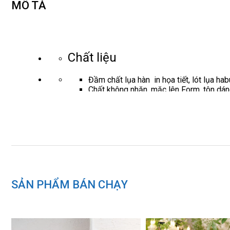
MÔ TẢ
Chất liệu
Đầm chất lụa hàn in họa tiết, lót lụa hab
Chất không nhăn, mặc lên Form, tôn dán
Thế mạnh sản phẩm
Đầm cổ đức chân ôm, xếp ly . nẹp ốp thân
Dài 105-111 từ size S đến XL
Phù hợp môi trường công sở, đi chơi c
Thông số sản phẩm
SẢN PHẨM BÁN CHẠY
(Vai)*(Ngực)*(Eo) cm
Size S: 37*85*66
Size M: 38*88*71