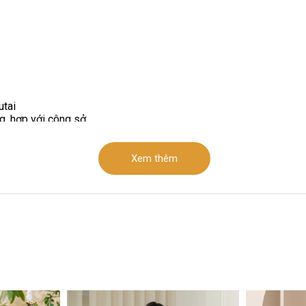
utai
g, hợp với công sở
Xem thêm
 trước, tay liền , đầm 1.5 lớp. lót chân .váy khóa sau
ũng như dạo phố