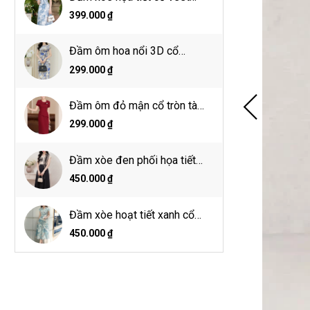
đính nơ hoa
399.000 ₫
Đầm ôm hoa nổi 3D cổ
thuyền tay ngắn đính hoa eo
299.000 ₫
Đầm ôm đỏ mận cổ tròn tà
eo cách điệu
299.000 ₫
Đầm xòe đen phối họa tiết
kẻ đính đai
450.000 ₫
Đầm xòe hoạt tiết xanh cổ
đức đổ, đính hoa eo
450.000 ₫