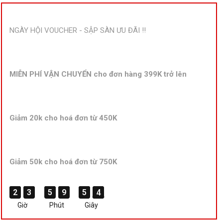
NGÀY HỘI VOUCHER - SẬP SÀN ƯU ĐÃI !!
MIỄN PHÍ VẬN CHUYỂN cho đơn hàng 399K trở lên
Giảm 20k cho hoá đơn từ 450K
Giảm 50k cho hoá đơn từ 750K
2
2
2
2
3
3
3
3
5
5
5
5
9
9
9
9
5
5
5
5
4
3
4
3
Giờ
Phút
Giây