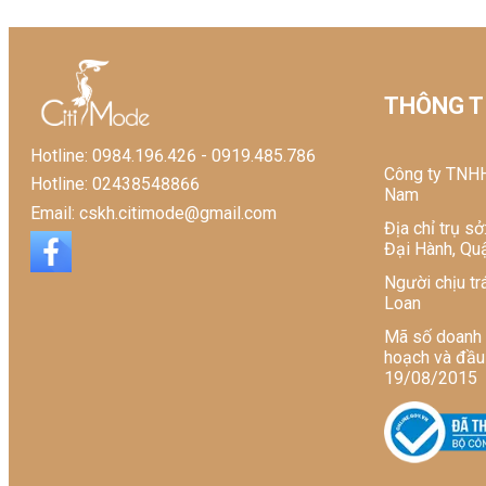
Tổ chức chịu trách nhiệm về
Xuất xứ: Việt Nam
THÔNG TI
Hotline: 0984.196.426 - 0919.485.786
Công ty TNHH
Hotline: 02438548866
Nam
Email: cskh.citimode@gmail.com
Địa chỉ trụ s
Đại Hành, Quậ
Người chịu tr
Loan
Mã số doanh
hoạch và đầu
19/08/2015