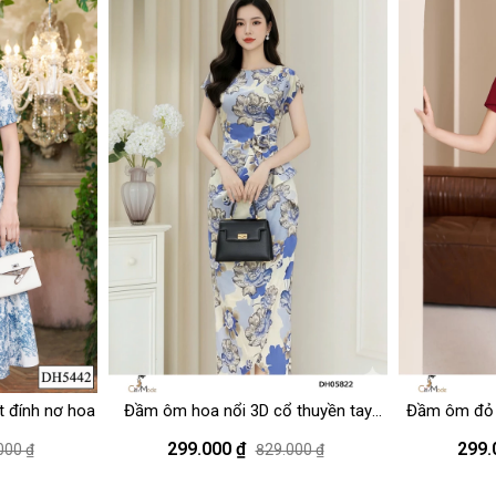
ẹ
t đính nơ hoa
Đầm ôm hoa nổi 3D cổ thuyền tay
Đầm ôm đỏ 
ngắn đính hoa eo
299.000 ₫
299.
000 ₫
829.000 ₫