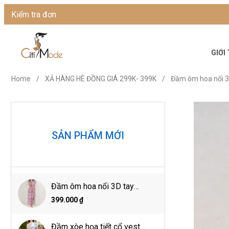
Kiểm tra đơn
GIỚI
Home
/
XẢ HÀNG HÈ ĐỒNG GIÁ 299K- 399K
/
Đầm ôm hoa nổi 3
SẢN PHẨM MỚI
Đầm ôm hoa nổi 3D tay
ngắn cổ đức
399.000 ₫
Đầm xòe họa tiết cổ vest