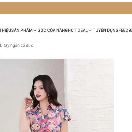
 THIỆU
SẢN PHẨM
GÓC CỦA NÀNG
HOT DEAL
TUYỂN DỤNG
FEEDB
D tay ngắn cổ đức