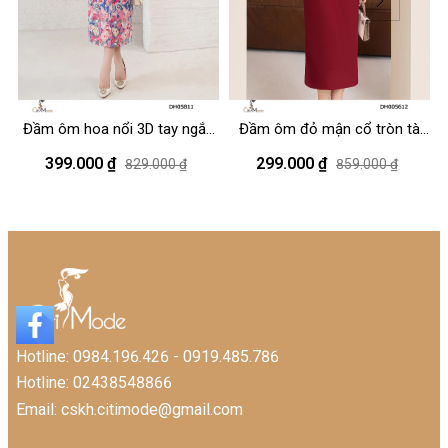
Đầm ôm hoa nổi 3D tay ngắn
Đầm ôm đỏ mận cổ tròn tà
cổ đức
eo cách điệu
399.000 ₫
299.000 ₫
829.000 ₫
859.000 ₫
Hotline: 0984.196.426 - 0919.485.786
Hotline: 02438548866
Email: cskh.citimode@gmail.com