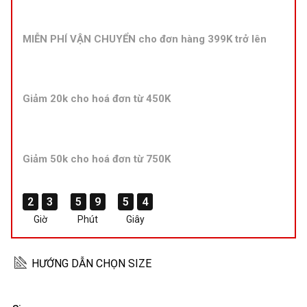
MIỄN PHÍ VẬN CHUYỂN cho đơn hàng 399K trở lên
Giảm 20k cho hoá đơn từ 450K
Giảm 50k cho hoá đơn từ 750K
2
2
2
2
3
3
3
3
5
5
5
5
9
9
9
9
5
5
5
5
4
3
4
3
Giờ
Phút
Giây
HƯỚNG DẪN CHỌN SIZE