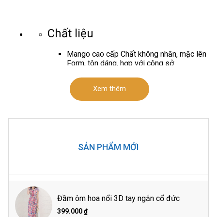
Chất liệu
Mango cao cấp Chất không nhăn, mặc lên
Form, tôn dáng, hợp với công sở
Chất không nhăn, mặc lên Form, tôn dáng,
hợp với công sở
Xem thêm
1 lớp
Thế mạnh sản phẩma
Thiết kế đầm ôm, đường eo trên rốn, che
khuyết điểm tốt
SẢN PHẨM MỚI
Đầm k
hóa sau tiện lợi, dài100-105cm tùy
size
Phù hợp môi trường công sở, đi chơi cũng
như dạo phố
Thông số sản phẩma
Đầm ôm hoa nổi 3D tay ngắn cổ đức
399.000 ₫