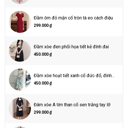
(Vai)*(Ngực)*(Eo) cm
Size S: 37*85*66
Đầm ôm đỏ mận cổ tròn tà eo cách điệu
Size M: 38*88*71
Size L: 39*92*76
299.000 ₫
Size XL: 40*96*80
Thông số người mẫu
Đầm xòe đen phối họa tiết kẻ đính đai
Chiều cao 1m65
450.000 ₫
Cân nặng: 48kg
Vòng 1: 85 cm
Vòng 2: 61 cm
Vòng 3: 89 cm
Đầm xòe hoạt tiết xanh cổ đức đổ, đính
Mặc size S
hoa eo
450.000 ₫
Hướng dẫn giặt là
Đâm xòe A tím than cổ sen trắng tay lỡ
Giặt tay hoặc giặt máy ở chế độ giặt nhẹ
Giặt nước lạnh
299.000 ₫
Giặt với sản phẩm cùng màu
Lộn trái khi giặt
Không tẩy