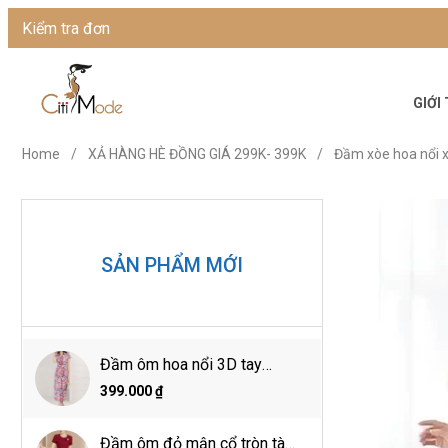
Kiểm tra đơn
GIỚI
Home
/
XẢ HÀNG HÈ ĐỒNG GIÁ 299K- 399K
/
Đầm xòe hoa nổi x
SẢN PHẨM MỚI
Đầm ôm hoa nổi 3D tay
ngắn cổ đức
399.000 ₫
Đầm ôm đỏ mận cổ tròn tà