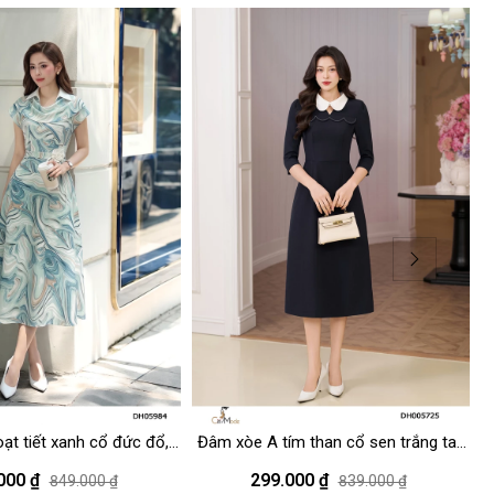
t tiết xanh cổ đức đổ,
Đâm xòe A tím than cổ sen trắng tay
Đ
đính hoa eo
lỡ
000 ₫
299.000 ₫
849.000 ₫
839.000 ₫