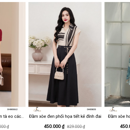
ẹ
 tà eo cách
Đầm xòe đen phối họa tiết kẻ đính đai
Đầm xòe hoạ
450.000 ₫
450.
000 ₫
829.000 ₫