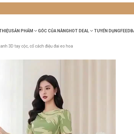
 THIỆU
SẢN PHẨM
GÓC CỦA NÀNG
HOT DEAL
TUYỂN DỤNG
FEEDB
anh 3D tay cộc, cổ cách điệu đai eo hoa