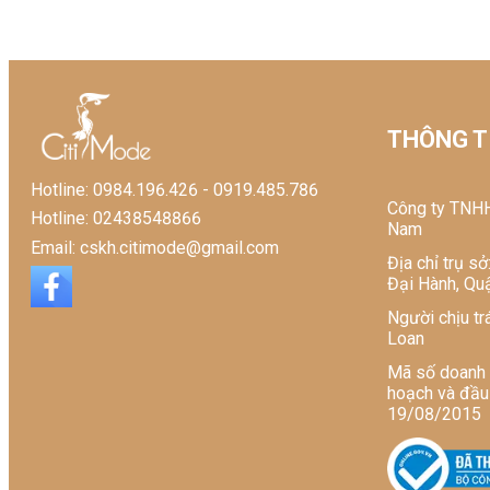
Tổ chức chịu trách nhiệm về
Xuất xứ: Việt Nam
THÔNG TI
Hotline: 0984.196.426 - 0919.485.786
Công ty TNHH
Hotline: 02438548866
Nam
Email: cskh.citimode@gmail.com
Địa chỉ trụ s
Đại Hành, Quậ
Người chịu tr
Loan
Mã số doanh
hoạch và đầu
19/08/2015