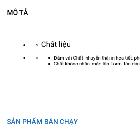
MÔ TẢ
Chất liệu
Đầm vải Chất nhuyễn thái in họa tiết. ph
Chất không nhăn, mặc lên Form, tôn dán
Thế mạnh sản phẩm
Đầm chân xòe cổ đổ , tay bồng, đai eo tế
Dài 105-111 từ size S đến XL
Phù hợp môi trường công sở, đi chơi c
Thông số sản phẩm
SẢN PHẨM BÁN CHẠY
(Vai)*(Ngực)*(Eo) cm