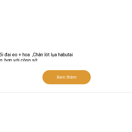
ối đai eo + hoa ,Chân lót lụa habutai
g, hợp với công sở
Xem thêm
t dây_ cài hoa trang trí. đầm 1,5 lớp lót chân. váy khóa sau
ũng như dạo phố