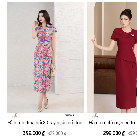
Size S: 37*85*66
Size M: 38*88*71
Size L: 39*92*76
Size XL: 40*96*80
Thông số người mẫu
Chiều cao 1m65
Cân nặng: 48kg
Vòng 1: 85 cm
Vòng 2: 61 cm
Vòng 3: 89 cm
Mặc size S
Hướng dẫn giặt là
Giặt tay hoặc giặt máy ở chế độ giặt nh
Giặt nước lạnh
Giặt với sản phẩm cùng màu
Lộn trái khi giặt
Đầm ôm hoa nổi 3D tay ngắn cổ đức
Đầm ôm đỏ mận cổ tròn
Không tẩy
Phơi trong bóng mát
điệu
399.000 ₫
299.000 ₫
829.000 ₫
859.