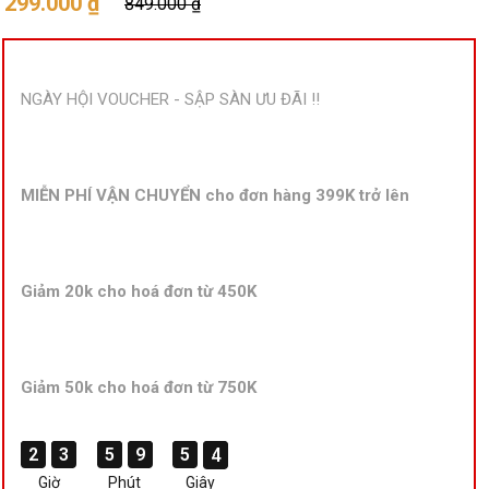
299.000 ₫
849.000 ₫
NGÀY HỘI VOUCHER - SẬP SÀN ƯU ĐÃI !!
MIỄN PHÍ VẬN CHUYỂN cho đơn hàng 399K trở lên
Giảm 20k cho hoá đơn từ 450K
Giảm 50k cho hoá đơn từ 750K
2
2
2
2
3
3
3
3
5
5
5
5
9
9
9
9
5
5
5
5
4
3
4
3
Giờ
Phút
Giây