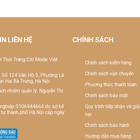
 hàng hóa: Công ty TNHH thời trang Citi 
N LIÊN HỆ
CHÍNH SÁCH
 Thời Trang Citi Mode Việt
Chính sách kiểm hàng
Chính sách vận chuyển
ở: Số 124 Vân Hồ 3, Phường Lê
n Hai Bà Trưng, Hà Nội
Phương thức thanh toán
ách nhiệm quản lý: Nguyễn Thị
Chính sách bảo mật
 nghiệp 0106944664 do sở kế
Quy trình tiếp nhận và giả
 tư thành phố Hà Nội cấp ngày
nại
Chính sách bảo hành
Hướng dẫn mua hàng