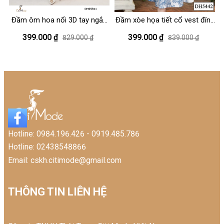
Đầm ôm hoa nổi 3D tay ngắn
Đầm xòe họa tiết cổ vest đính
Đ
cổ đức
nơ hoa
399.000 ₫
399.000 ₫
829.000 ₫
839.000 ₫
Hotline: 0984.196.426 - 0919.485.786
Hotline: 02438548866
Email: cskh.citimode@gmail.com
THÔNG TIN LIÊN HỆ