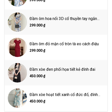
399.000 ₫
Thông số người mẫu
Đầm ôm hoa nổi 3D cổ thuyền tay ngắn
Chiều cao 1m65
Cân nặng: 48kg
đính hoa eo
299.000 ₫
Vòng 1: 85 cm
Vòng 2: 61 cm
Vòng 3: 89 cm
Mặc size S
Đầm ôm đỏ mận cổ tròn tà eo cách điệu
299.000 ₫
Hướng dẫn giặt là
Giặt tay hoặc giặt máy ở chế độ giặt nhẹ
Đầm xòe đen phối họa tiết kẻ đính đai
Giặt nước lạnh
Giặt với sản phẩm cùng màu
450.000 ₫
Lộn trái khi giặt
Không tẩy
Phơi trong bóng mát
Đầm xòe hoạt tiết xanh cổ đức đổ, đính
hoa eo
450.000 ₫
Tổ chức chịu trách nhiệm về