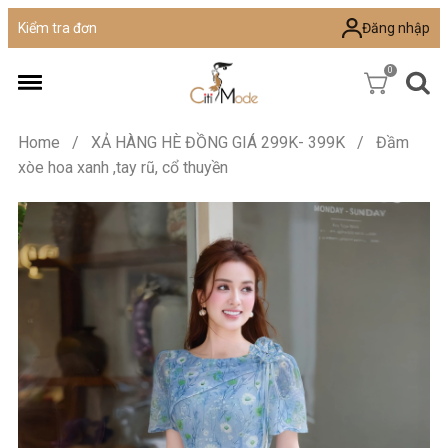
Đăng nhập
Kiểm tra đơn
0
Home
/
XẢ HÀNG HÈ ĐỒNG GIÁ 299K- 399K
/
Đầm
xòe hoa xanh ,tay rũ, cổ thuyền