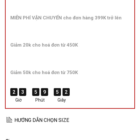
MIỄN PHÍ VẬN CHUYỂN cho đơn hàng 399K trở lên
Giảm 20k cho hoá đơn từ 450K
Giảm 50k cho hoá đơn từ 750K
2
2
2
2
3
3
3
3
5
5
5
5
9
9
9
9
5
5
5
5
2
1
2
1
Giờ
Phút
Giây
HƯỚNG DẪN CHỌN SIZE