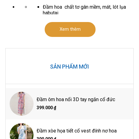
Đầm hoa chất tơ gân mềm, mát, lót lụa
habutai
Chất không nhăn, mặc lên Form, tôn dáng,
hợp với công sở
Xem thêm
Thế mạnh sản phẩm
Đầm chân xòe cổ thuyền, là bong cổ +
đính hoa quấn vai trang trí. tay xòe rũ.
đầm 2 lớp. váy khóa sau
SẢN PHẨM MỚI
Dài 105-111 từ size S đến XL
Phù hợp môi trường công sở, đi chơi cũng
như dạo phố
Thông số sản phẩm
Đầm ôm hoa nổi 3D tay ngắn cổ đức
399.000 ₫
(Vai)*(Ngực)*(Eo) cm
Size S: 37*85*66
Size M: 38*88*71
Đầm xòe họa tiết cổ vest đính nơ hoa
Size L: 39*92*76
Size XL: 40*96*80