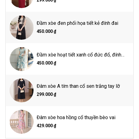
299.000 ₫
Size XL: 40*96*80
Thông số người mẫu
Đầm xòe đen phối họa tiết kẻ đính đai
Chiều cao 1m65
450.000 ₫
Cân nặng: 48kg
Vòng 1: 85 cm
Vòng 2: 61 cm
Vòng 3: 89 cm
Đầm xòe hoạt tiết xanh cổ đức đổ, đính
Mặc size S
hoa eo
450.000 ₫
Hướng dẫn giặt là
Đâm xòe A tím than cổ sen trắng tay lỡ
Giặt tay hoặc giặt máy ở chế độ giặt nhẹ
Giặt nước lạnh
299.000 ₫
Giặt với sản phẩm cùng màu
Lộn trái khi giặt
Không tẩy
Phơi trong bóng mát
Đâm xòe hoa hồng cổ thuyền bèo vai
429.000 ₫