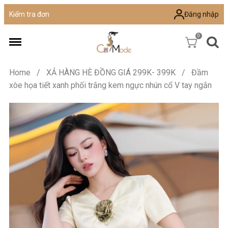
Đăng nhập
Kiểm tra đơn
0
Home
/
XẢ HÀNG HÈ ĐỒNG GIÁ 299K- 399K
/
Đầm
xòe họa tiết xanh phối trắng kem ngực nhún cổ V tay ngắn