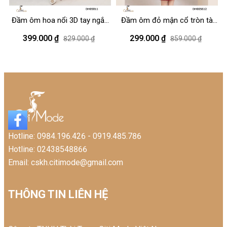
Đầm ôm hoa nổi 3D tay ngắn
Đầm ôm đỏ mận cổ tròn tà
cổ đức
eo cách điệu
399.000 ₫
299.000 ₫
829.000 ₫
859.000 ₫
Hotline: 0984.196.426 - 0919.485.786
Hotline: 02438548866
Email: cskh.citimode@gmail.com
THÔNG TIN LIÊN HỆ