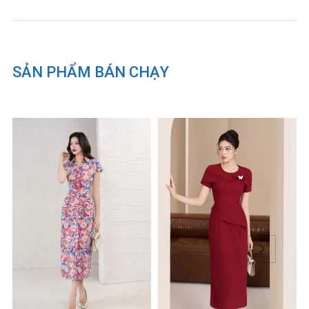
Tổ chức chịu trách nhiệm về
hàng hóa: Công ty TNHH thời
trang Citi Mode Việt Nam
SẢN PHẨM BÁN CHẠY
Xuất xứ: Việt Nam