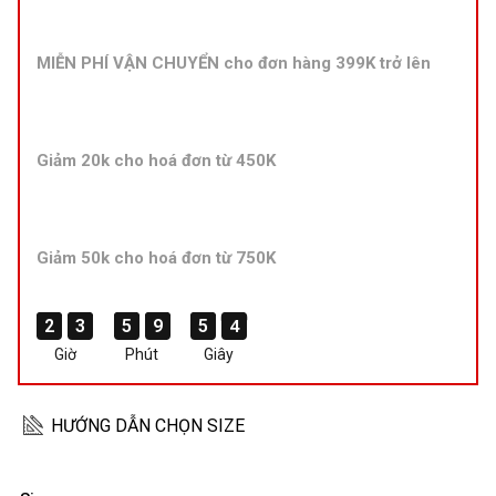
MIỄN PHÍ VẬN CHUYỂN cho đơn hàng 399K trở lên
Giảm 20k cho hoá đơn từ 450K
Giảm 50k cho hoá đơn từ 750K
2
2
2
2
3
3
3
3
5
5
5
5
9
9
9
9
5
5
5
5
4
3
4
3
Giờ
Phút
Giây
HƯỚNG DẪN CHỌN SIZE