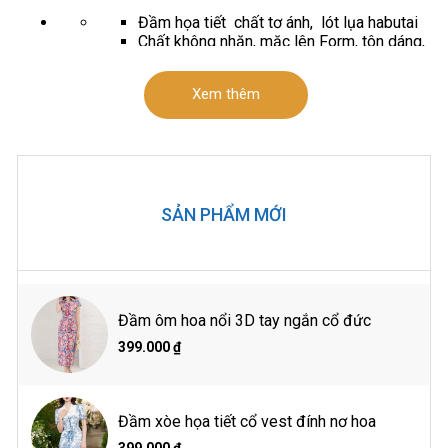
Đầm họa tiết chất tơ ánh, lót lụa habutai
Chất không nhăn, mặc lên Form, tôn dáng,
hợp với công sở
Xem thêm
Thế mạnh sản phẩm
Đầm tay liền .chân xòe đai liền. nhún eo.lá
cổ cách điệu vạt nơ, đính hoa trang trí.
đầm 1.5 lớp. lót thân trên. chân 1 lớp. khóa
sau
SẢN PHẨM MỚI
Dài 105-111 từ size S đến XL
Phù hợp môi trường công sở, đi chơi cũng
như dạo phố
Thông số sản phẩm
Đầm ôm hoa nổi 3D tay ngắn cổ đức
399.000 ₫
(Vai)*(Ngực)*(Eo) cm
Size S: 37*85*66
Size M: 38*88*71
Đầm xòe họa tiết cổ vest đính nơ hoa
Size L: 39*92*76
Size XL: 40*96*80