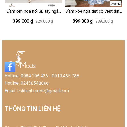
Đầm ôm hoa nổi 3D tay ngắn
Đầm xòe họa tiết cổ vest đính
Đ
cổ đức
nơ hoa
399.000 ₫
399.000 ₫
829.000 ₫
839.000 ₫
Hotline: 0984.196.426 - 0919.485.786
Hotline: 02438548866
Email: cskh.citimode@gmail.com
THÔNG TIN LIÊN HỆ