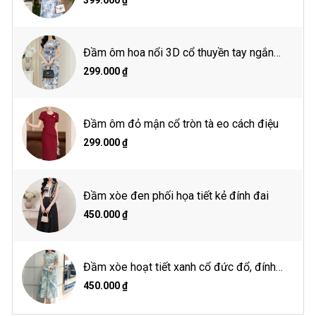
399.000 ₫
Thông số người mẫu
Đầm ôm hoa nổi 3D cổ thuyền tay ngắn
Chiều cao 1m65
Cân nặng: 48kg
đính hoa eo
299.000 ₫
Vòng 1: 85 cm
Vòng 2: 61 cm
Vòng 3: 89 cm
Mặc size S
Đầm ôm đỏ mận cổ tròn tà eo cách điệu
299.000 ₫
Hướng dẫn giặt là
Giặt tay hoặc giặt máy ở chế độ giặt nhẹ
Đầm xòe đen phối họa tiết kẻ đính đai
Giặt nước lạnh
Giặt với sản phẩm cùng màu
450.000 ₫
Lộn trái khi giặt
Không tẩy
Phơi trong bóng mát
Đầm xòe hoạt tiết xanh cổ đức đổ, đính
hoa eo
450.000 ₫
Tổ chức chịu trách nhiệm về