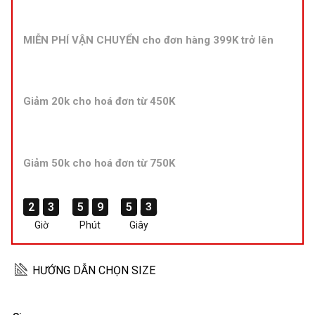
MIỄN PHÍ VẬN CHUYỂN cho đơn hàng 399K trở lên
Giảm 20k cho hoá đơn từ 450K
Giảm 50k cho hoá đơn từ 750K
2
2
2
2
3
3
3
3
5
5
5
5
9
9
9
9
5
5
5
5
3
3
3
3
Giờ
Phút
Giây
HƯỚNG DẪN CHỌN SIZE